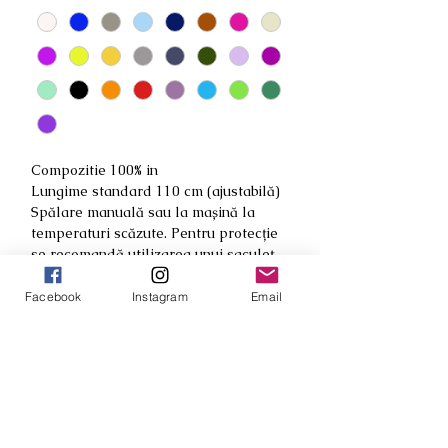
Compozitie 100% in
Lungime standard 110 cm (ajustabilă)
Spălare manuală sau la mașină la
temperaturi scăzute. Pentru protecție
se recomandă utilizarea unui saculeț
special.
Nu uscați în uscător
Facebook
Instagram
Email
Călcați conforn instrucțiunilor de pe
aparatul de călcat
Cumpără responsabil
Din dorința noastra de a combate