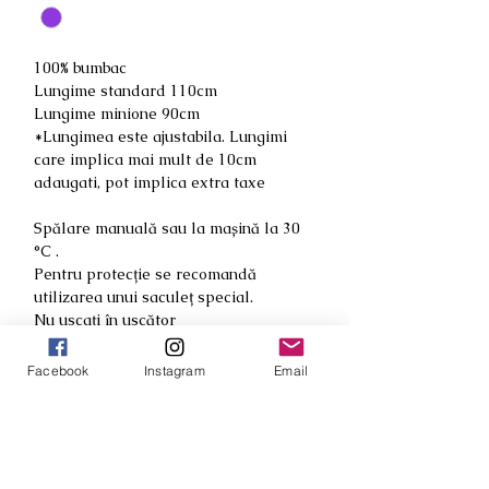
100% bumbac
Lungime standard 110cm
Lungime minione 90cm
*Lungimea este ajustabila. Lungimi
care implica mai mult de 10cm
adaugati, pot implica extra taxe
Spălare manuală sau la mașină la 30
°C .
Pentru protecție se recomandă
utilizarea unui saculeț special.
Nu uscați în uscător
Călcați conforn instrucțiunilor de pe
aparatul de călcat pentru bumbac
Facebook
Instagram
Email