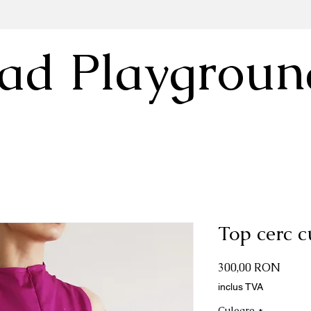
ad Playgroun
Top cerc c
Preț
300,00 RON
inclus TVA
Culoare
*