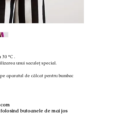
consultați sectiunea 
 30 °C .
lizarea unui saculeț special.
e pe aparatul de călcat pentru bumbac
.com
folosind butoanele de mai jos