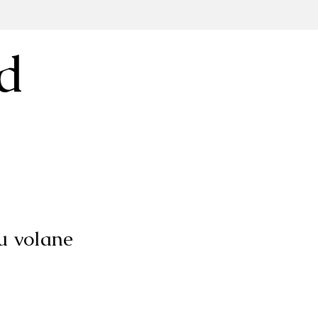
d
u volane