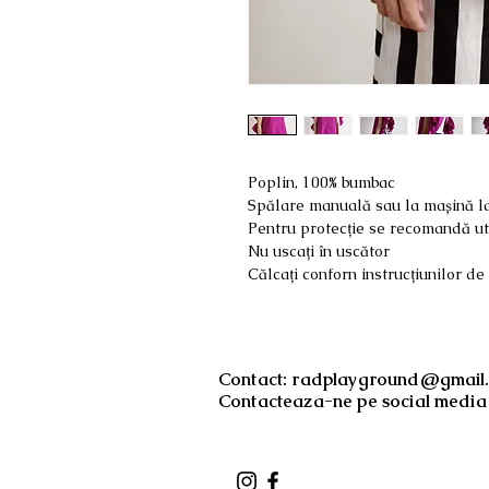
Poplin, 100% bumbac
Spălare manuală sau la mașină la
Pentru protecție se recomandă uti
Nu uscați în uscător
Călcați conforn instrucțiunilor d
Contact:
radplayground@gmail
Contacteaza-ne pe social media 