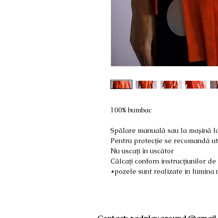
100% bumbac
Spălare manuală sau la mașină la
Pentru protecție se recomandă uti
Nu uscați în uscător
Călcați conforn instrucțiunilor d
*pozele sunt realizate in lumina n